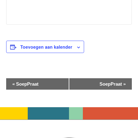
Toevoegen aan kalender
Evenement
«
SoepPraat
SoepPraat
»
Navigatie