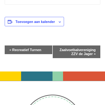
Toevoegen aan kalender
Evenement
«
Recreatief Turnen
Zaalvoetbalvereniging
ZZV de Jager
»
Navigatie