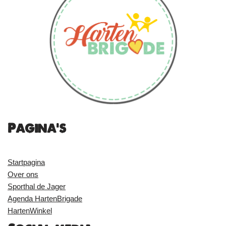
Pagina's
Startpagina
Over ons
Sporthal de Jager
Agenda HartenBrigade
HartenWinkel