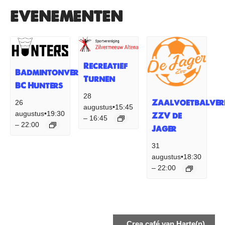
evenementen
Recreatief
Badmintonvereniging
Turnen
BC Hunters
28
Zaalvoetbalver
26
augustus•15:45
augustus•19:30
ZZV de
16:45
–
22:00
–
Jager
31
augustus•18:30
22:00
–
Evenement
Crea café van Harte(n)