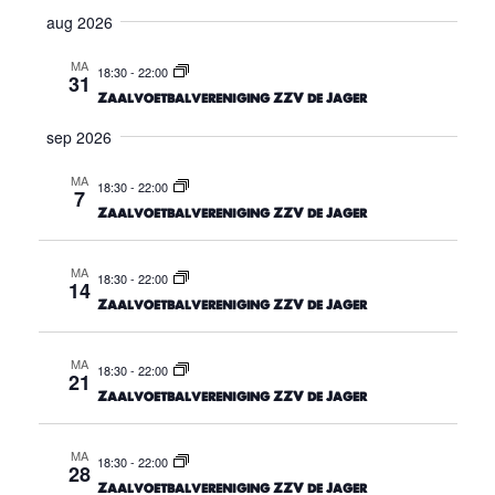
e
e
n
e
aug 2026
n
n
v
n
l
a
e
MA
e
18:30
-
22:00
t
e
31
t
m
c
Zaalvoetbalvereniging ZZV de Jager
i
m
t
e
n
sep 2026
e
e
g
n
e
MA
18:30
-
22:00
n
7
t
r
Zaalvoetbalvereniging ZZV de Jager
t
d
e
a
w
MA
n
18:30
-
22:00
t
14
Zaalvoetbalvereniging ZZV de Jager
e
Z
u
m
o
e
MA
18:30
-
22:00
21
e
r
Zaalvoetbalvereniging ZZV de Jager
k
g
e
MA
18:30
-
22:00
a
28
n
Zaalvoetbalvereniging ZZV de Jager