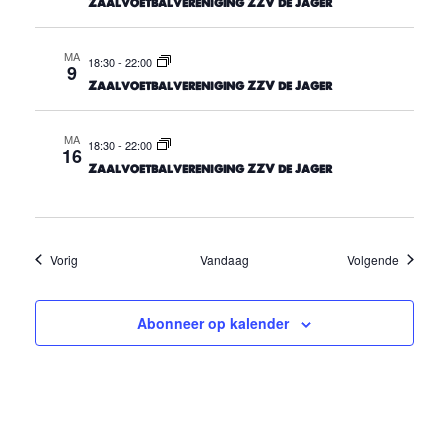
Zaalvoetbalvereniging ZZV de Jager
i
g
MA
18:30
-
22:00
9
Zaalvoetbalvereniging ZZV de Jager
a
t
MA
18:30
-
22:00
16
i
Zaalvoetbalvereniging ZZV de Jager
e
Evenementen
Eveneme
Vorig
Vandaag
Volgende
Abonneer op kalender