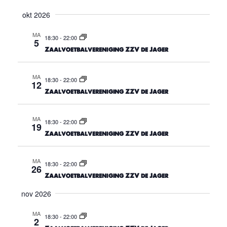
v
e
okt 2026
e
n
MA
18:30
-
22:00
n
5
w
Zaalvoetbalvereniging ZZV de Jager
n
e
a
MA
e
18:30
-
22:00
12
v
Zaalvoetbalvereniging ZZV de Jager
r
g
i
MA
18:30
-
22:00
19
e
g
Zaalvoetbalvereniging ZZV de Jager
v
a
e
MA
t
18:30
-
22:00
26
n
Zaalvoetbalvereniging ZZV de Jager
i
n
nov 2026
e
a
MA
18:30
-
22:00
2
v