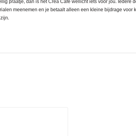
llig praatje, dan is het Crea Café wellicht iets voor jou. Iede
alen meenemen en je betaalt alleen een kleine bijdrage voor kof
zijn.