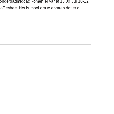
re donderdagmiddag komen er vanaf 13.00 uur 10-12
fie/thee. Het is mooi om te ervaren dat er al