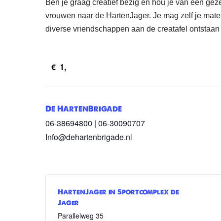
Ben je graag creatief bezig en hou je van een geze
vrouwen naar de HartenJager. Je mag zelf je materi
diverse vriendschappen aan de creatafel ontstaan 
€1,
De HartenBrigade
06-38694800 | 06-30090707
Info@dehartenbrigade.nl
HartenJager in Sportcomplex de
Jager
Parallelweg 35