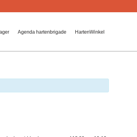
Jager
Agenda hartenbrigade
HartenWinkel