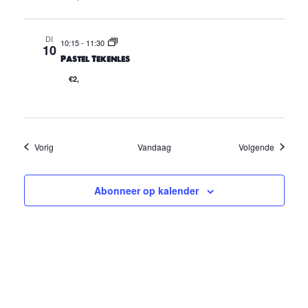
DI
10:15
-
11:30
10
Pastel Tekenles
€2,
Evenementen
Eveneme
Vorig
Vandaag
Volgende
Abonneer op kalender