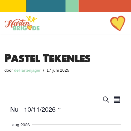
Ga
naar
de
inhoud
Pastel Tekenles
door
deHartenjager
17 juni 2025
E
E
Z
S
o
Nu
 - 
10/11/2026
v
a
v
e
m
k
e
S
e
e
e
n
e
aug 2026
n
n
v
n
l