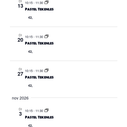
DI
10:15
-
11:30
g
13
Pastel Tekenles
a
€2,
t
i
DI
10:15
-
11:30
20
e
Pastel Tekenles
€2,
DI
10:15
-
11:30
27
Pastel Tekenles
€2,
nov 2026
DI
10:15
-
11:30
3
Pastel Tekenles
€2,