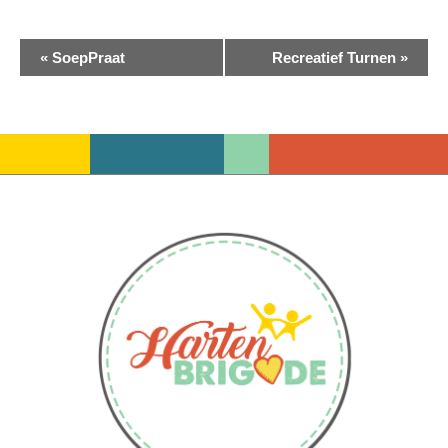
Evenement
«
SoepPraat
Recreatief Turnen
»
Navigatie