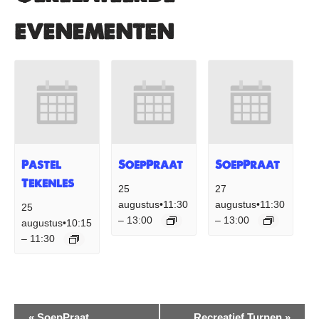
evenementen
Pastel
SoepPraat
SoepPraat
Tekenles
25
27
augustus•11:30
augustus•11:30
25
13:00
13:00
–
–
augustus•10:15
11:30
–
Evenement
«
SoepPraat
Recreatief Turnen
»