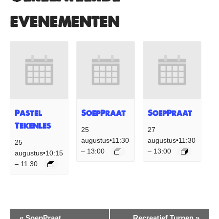
evenementen
Pastel
SoepPraat
SoepPraat
Tekenles
25
27
augustus•11:30
augustus•11:30
25
13:00
13:00
–
–
augustus•10:15
11:30
–
Evenement
«
SoepPraat
Recreatief Turnen
»