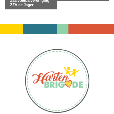
Zaalvoetbalvereniging
Navigatie
ZZV de Jager