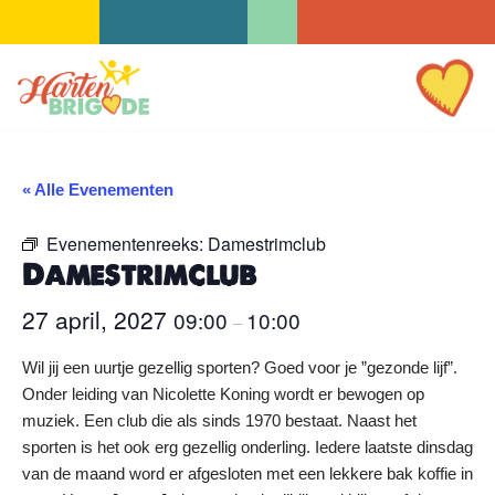
Ga
naar
de
inhoud
« Alle Evenementen
Evenementenreeks:
Damestrimclub
Damestrimclub
27 april, 2027
09:00
10:00
–
Wil jij een uurtje gezellig sporten? Goed voor je ”gezonde lijf”.
Onder leiding van Nicolette Koning wordt er bewogen op
muziek. Een club die als sinds 1970 bestaat. Naast het
sporten is het ook erg gezellig onderling. Iedere laatste dinsdag
van de maand word er afgesloten met een lekkere bak koffie in