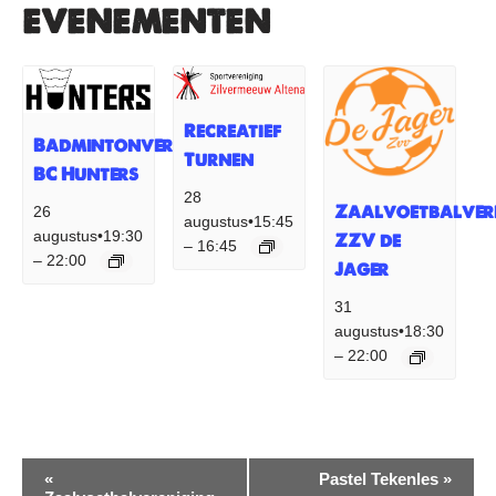
evenementen
Recreatief
Badmintonvereniging
Turnen
BC Hunters
28
Zaalvoetbalver
26
augustus•15:45
augustus•19:30
ZZV de
16:45
–
22:00
–
Jager
31
augustus•18:30
22:00
–
Evenement
«
Pastel Tekenles
»