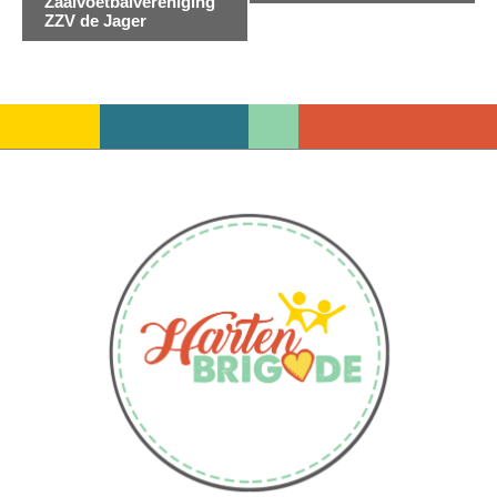
Zaalvoetbalvereniging
Navigatie
ZZV de Jager