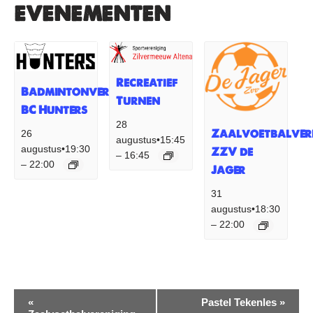
evenementen
Recreatief
Badmintonvereniging
Turnen
BC Hunters
28
Zaalvoetbalver
26
augustus•15:45
augustus•19:30
ZZV de
16:45
–
22:00
–
Jager
31
augustus•18:30
22:00
–
Evenement
«
Pastel Tekenles
»