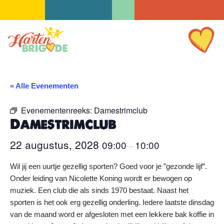
Ga
naar
de
inhoud
« Alle Evenementen
Evenementenreeks:
Damestrimclub
Damestrimclub
22 augustus, 2028
09:00
10:00
–
Wil jij een uurtje gezellig sporten? Goed voor je ”gezonde lijf”.
Onder leiding van Nicolette Koning wordt er bewogen op
muziek. Een club die als sinds 1970 bestaat. Naast het
sporten is het ook erg gezellig onderling. Iedere laatste dinsdag
van de maand word er afgesloten met een lekkere bak koffie in