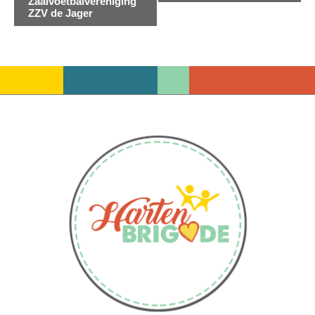
Zaalvoetbalvereniging
Navigatie
ZZV de Jager