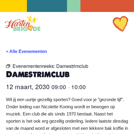
Ga
naar
de
inhoud
« Alle Evenementen
Evenementenreeks:
Damestrimclub
Damestrimclub
12 maart, 2030
09:00
10:00
–
Wil jij een uurtje gezellig sporten? Goed voor je ”gezonde lijf”.
Onder leiding van Nicolette Koning wordt er bewogen op
muziek. Een club die als sinds 1970 bestaat. Naast het
sporten is het ook erg gezellig onderling. Iedere laatste dinsdag
van de maand word er afgesloten met een lekkere bak koffie in