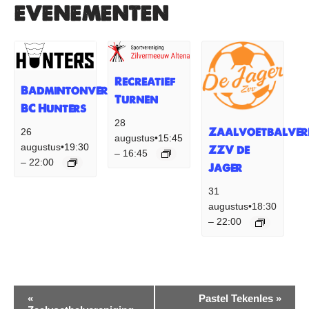
evenementen
Recreatief
Badmintonvereniging
Turnen
BC Hunters
28
Zaalvoetbalver
26
augustus•15:45
augustus•19:30
ZZV de
16:45
–
22:00
–
Jager
31
augustus•18:30
22:00
–
Evenement
«
Pastel Tekenles
»