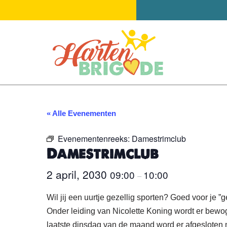
Ga
naar
de
inhoud
« Alle Evenementen
Evenementenreeks:
Damestrimclub
Damestrimclub
2 april, 2030
09:00
10:00
–
Wil jij een uurtje gezellig sporten? Goed voor je ”ge
Onder leiding van Nicolette Koning wordt er bewoge
laatste dinsdag van de maand word er afgesloten m