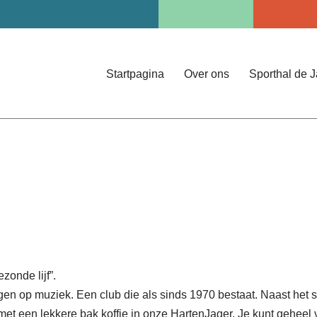
Startpagina
Over ons
Sporthal de 
zonde lijf”.
n op muziek. Een club die als sinds 1970 bestaat. Naast het sp
et een lekkere bak koffie in onze HartenJager. Je kunt geheel 