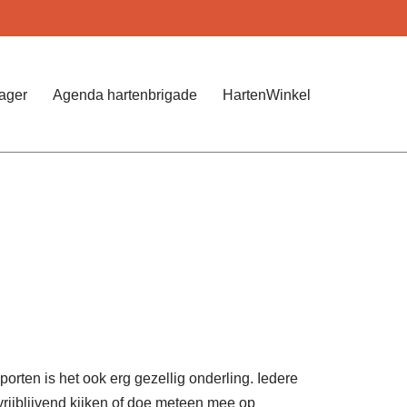
Jager
Agenda hartenbrigade
HartenWinkel
orten is het ook erg gezellig onderling. Iedere
vrijblijvend kijken of doe meteen mee op