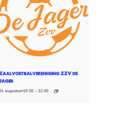
Zaalvoetbalvereniging ZZV de
Jager
31 augustus•18:30
–
22:00