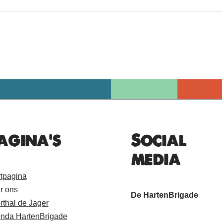
agina's
Social
media
rtpagina
r ons
De HartenBrigade
rthal de Jager
nda HartenBrigade