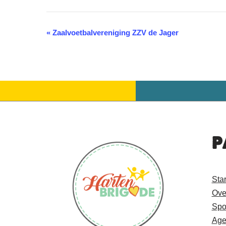
«
Zaalvoetbalvereniging ZZV de Jager
Evenement
Navigatie
P
Sta
Ove
Spo
Age