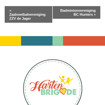
Evenement
«
Badmintonvereniging
Zaalvoetbalvereniging
BC Hunters
»
Navigatie
ZZV de Jager