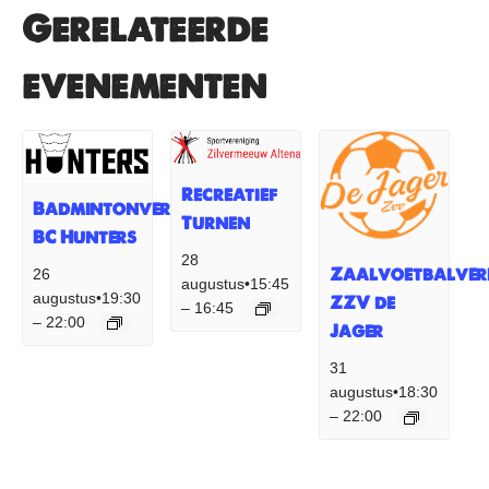
Gerelateerde
evenementen
Recreatief
Badmintonvereniging
Turnen
BC Hunters
28
Zaalvoetbalver
26
augustus•15:45
augustus•19:30
ZZV de
16:45
–
22:00
–
Jager
31
augustus•18:30
22:00
–