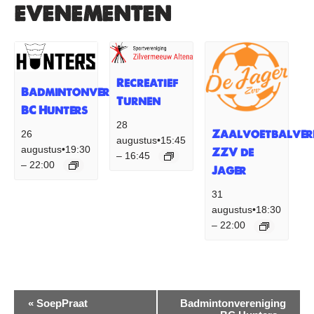
evenementen
Recreatief
Badmintonvereniging
Turnen
BC Hunters
28
Zaalvoetbalver
26
augustus•15:45
augustus•19:30
ZZV de
16:45
–
22:00
–
Jager
31
augustus•18:30
22:00
–
Evenement
«
SoepPraat
Badmintonvereniging