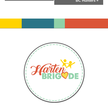
BC Hunters
»
Navigatie