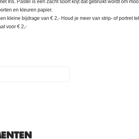
t Iris. Pastel is een zacht soort krijt dat gebruikt wordt om m
oorten en kleuren papier.
kleine bijdrage van € 2,- Houd je meer van strip- of portret tek
at voor € 2,-
menten