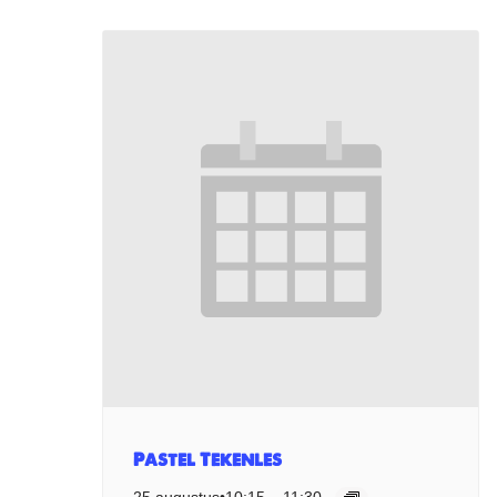
Pastel Tekenles
25 augustus•10:15
–
11:30