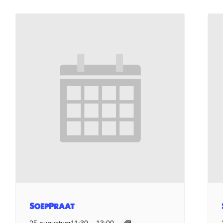
SoepPraat
25 augustus•11:30
–
13:00