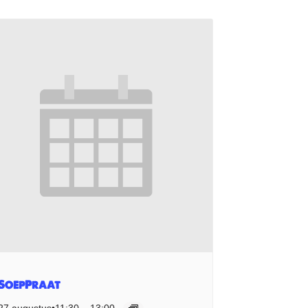
SoepPraat
27 augustus•11:30
–
13:00