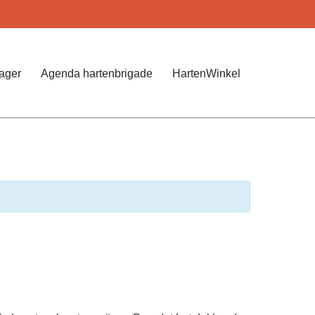
Jager
Agenda hartenbrigade
HartenWinkel