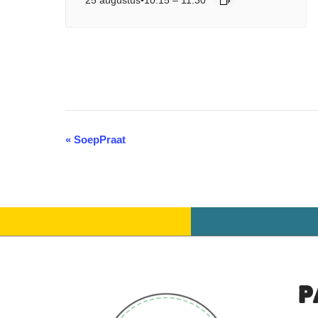
«
SoepPraat
Evenement
Navigatie
P