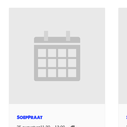
SoepPraat
25 augustus•11:30
–
13:00