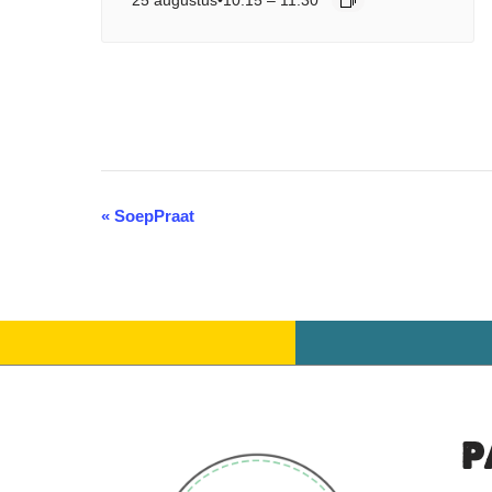
«
SoepPraat
Evenement
Navigatie
P