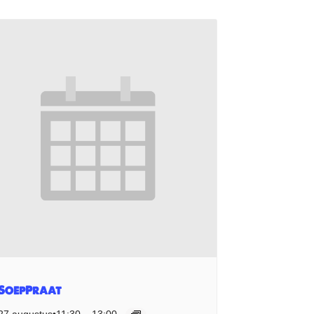
SoepPraat
27 augustus•11:30
–
13:00