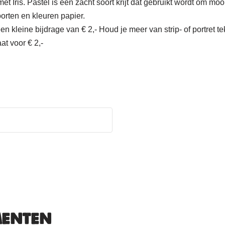
t Iris. Pastel is een zacht soort krijt dat gebruikt wordt om m
oorten en kleuren papier.
kleine bijdrage van € 2,- Houd je meer van strip- of portret tek
at voor € 2,-
menten