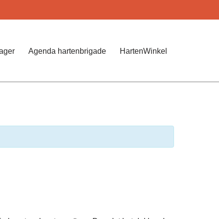
Jager
Agenda hartenbrigade
HartenWinkel