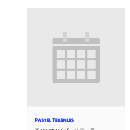
Pastel Tekenles
25 augustus•10:15
–
11:30