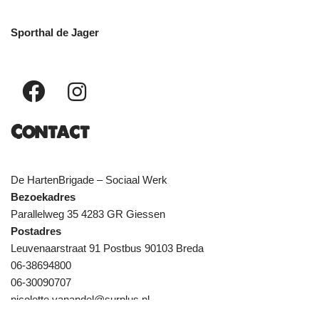
Sporthal de Jager
Contact
De HartenBrigade – Sociaal Werk
Bezoekadres
Parallelweg 35 4283 GR Giessen
Postadres
Leuvenaarstraat 91 Postbus 90103 Breda
06-38694800
06-30090707
nicolette.vanandel@surplus.nl
anne.vanbreugel@surplus.nl