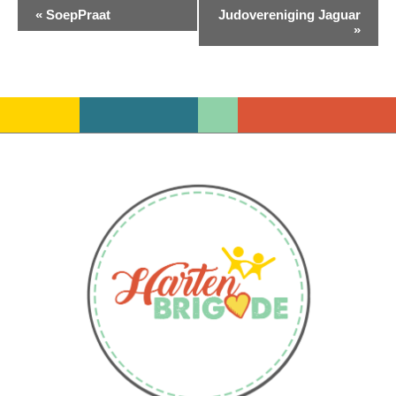
Evenement
«
SoepPraat
Judovereniging Jaguar
»
Navigatie