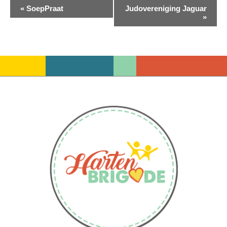
Evenement
«
SoepPraat
Judovereniging Jaguar
»
Navigatie