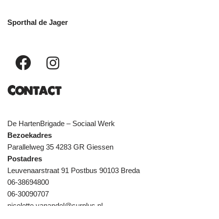
Sporthal de Jager
Contact
De HartenBrigade – Sociaal Werk
Bezoekadres
Parallelweg 35 4283 GR Giessen
Postadres
Leuvenaarstraat 91 Postbus 90103 Breda
06-38694800
06-30090707
nicolette.vanandel@surplus.nl
anne.vanbreugel@surplus.nl