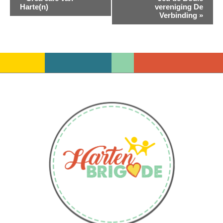
Harte(n)
vereniging De
Navigatie
Verbinding
»