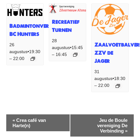
Recreatief
Badmintonvereniging
Turnen
BC Hunters
28
Zaalvoetbalver
26
augustus•15:45
augustus•19:30
ZZV de
16:45
–
22:00
–
Jager
31
augustus•18:30
22:00
–
Evenement
«
Crea café van
Jeu de Boule
Harte(n)
vereniging De
Navigatie
Verbinding
»