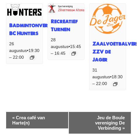
Recreatief
Badmintonvereniging
Turnen
BC Hunters
28
Zaalvoetbalver
26
augustus•15:45
augustus•19:30
ZZV de
16:45
–
22:00
–
Jager
31
augustus•18:30
22:00
–
Evenement
«
Crea café van
Jeu de Boule
Harte(n)
vereniging De
Navigatie
Verbinding
»