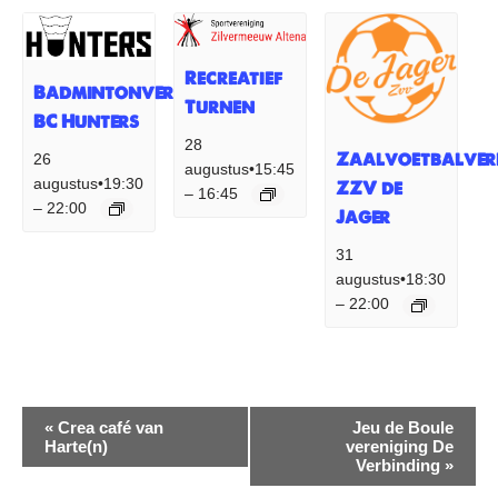
Recreatief
Badmintonvereniging
Turnen
BC Hunters
28
Zaalvoetbalver
26
augustus•15:45
augustus•19:30
ZZV de
16:45
–
22:00
–
Jager
31
augustus•18:30
22:00
–
Evenement
«
Crea café van
Jeu de Boule
Harte(n)
vereniging De
Navigatie
Verbinding
»