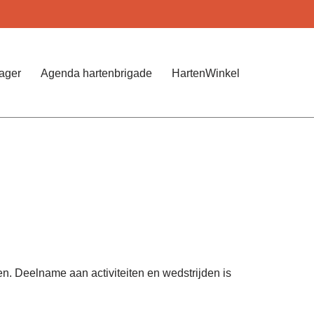
Jager
Agenda hartenbrigade
HartenWinkel
en. Deelname aan activiteiten en wedstrijden is