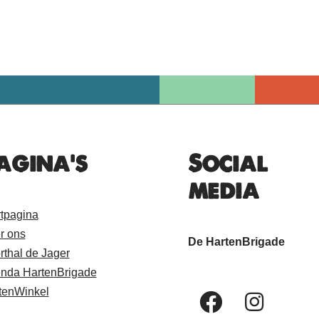
agina's
Social
media
rtpagina
r ons
De HartenBrigade
rthal de Jager
nda HartenBrigade
tenWinkel