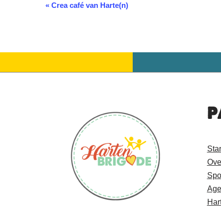
«
Crea café van Harte(n)
Evenement
Navigatie
P
Sta
Ove
Spo
Age
Har