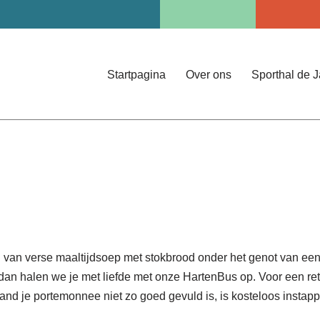
Startpagina
Over ons
Sporthal de 
van verse maaltijdsoep met stokbrood onder het genot van een 
g dan halen we je met liefde met onze HartenBus op. Voor een r
aand je portemonnee niet zo goed gevuld is, is kosteloos instap