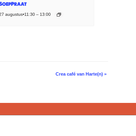
SoepPraat
27 augustus•11:30
–
13:00
Crea café van Harte(n)
»