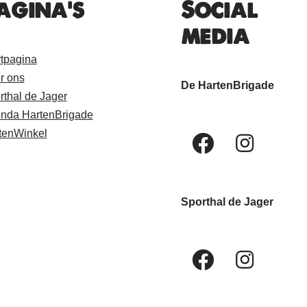
agina's
Social
media
rtpagina
r ons
De HartenBrigade
rthal de Jager
nda HartenBrigade
tenWinkel
Sporthal de Jager