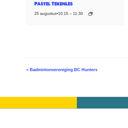
Pastel Tekenles
25 augustus•10:15
–
11:30
«
Badmintonvereniging BC Hunters
Evenement
Navigatie