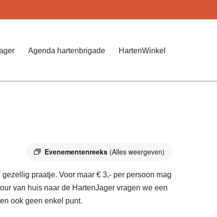
Jager
Agenda hartenbrigade
HartenWinkel
Evenementenreeks
(Alles weergeven)
gezellig praatje. Voor maar € 3,- per persoon mag
etour van huis naar de HartenJager vragen we een
pen ook geen enkel punt.