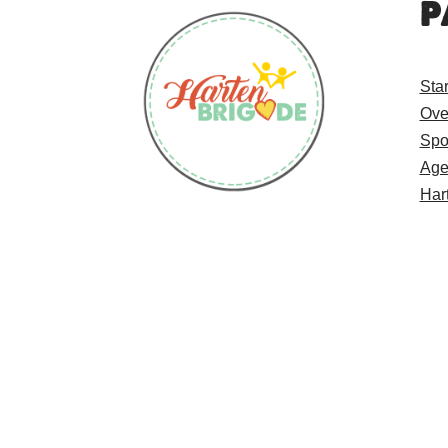
P
Sta
Ove
Spo
Age
Har