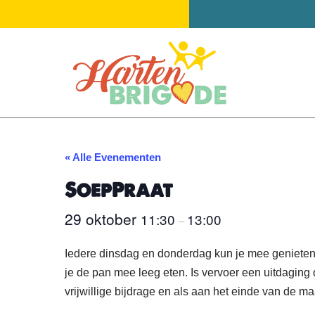
Ga
naar
de
inhoud
« Alle Evenementen
SoepPraat
29 oktober
11:30
13:00
–
Iedere dinsdag en donderdag kun je mee genieten 
je de pan mee leeg eten. Is vervoer een uitdagin
vrijwillige bijdrage en als aan het einde van de m