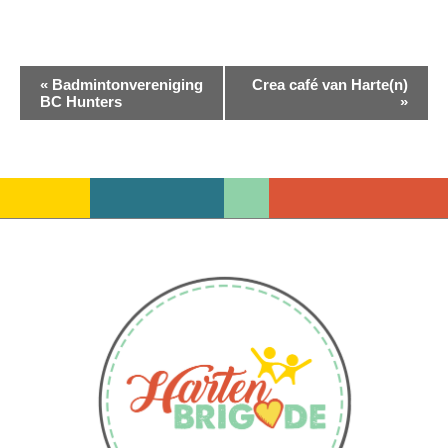
Evenement
«
Badmintonvereniging
Crea café van Harte(n)
BC Hunters
»
Navigatie