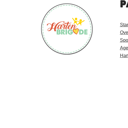
P
Sta
Ove
Spo
Age
Har