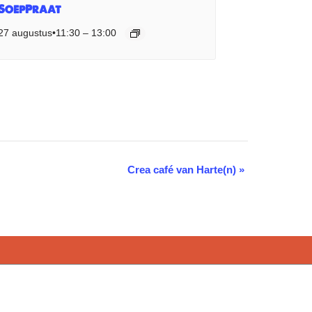
SoepPraat
27 augustus•11:30
–
13:00
Crea café van Harte(n)
»