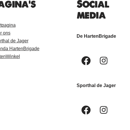
agina's
Social
media
rtpagina
r ons
De HartenBrigade
rthal de Jager
nda HartenBrigade
tenWinkel
Sporthal de Jager