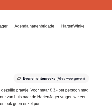
Jager
Agenda hartenbrigade
HartenWinkel
Evenementenreeks
(Alles weergeven)
gezellig praatje. Voor maar € 3,- per persoon mag
etour van huis naar de HartenJager vragen we een
pen ook geen enkel punt.