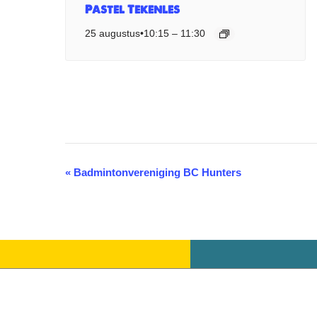
Pastel Tekenles
25 augustus•10:15
–
11:30
«
Badmintonvereniging BC Hunters
Evenement
Navigatie