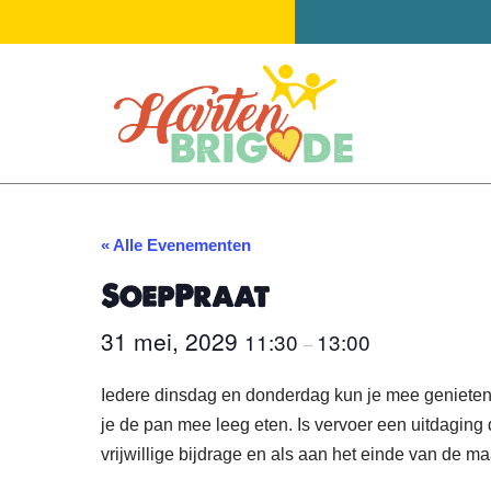
Ga
naar
de
inhoud
« Alle Evenementen
SoepPraat
31 mei, 2029
11:30
13:00
–
Iedere dinsdag en donderdag kun je mee genieten 
je de pan mee leeg eten. Is vervoer een uitdagin
vrijwillige bijdrage en als aan het einde van de m