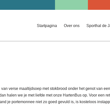
Startpagina
Over ons
Sporthal de 
van verse maaltijdsoep met stokbrood onder het genot van een 
g dan halen we je met liefde met onze HartenBus op. Voor een r
aand je portemonnee niet zo goed gevuld is, is kosteloos instap