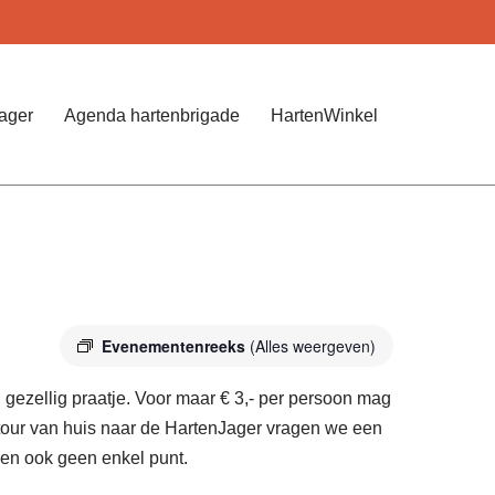
Jager
Agenda hartenbrigade
HartenWinkel
Evenementenreeks
(Alles weergeven)
gezellig praatje. Voor maar € 3,- per persoon mag
etour van huis naar de HartenJager vragen we een
pen ook geen enkel punt.