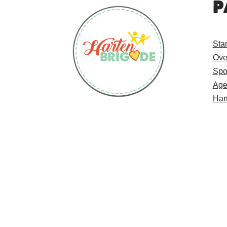
P
Sta
Ove
Spo
Age
Har