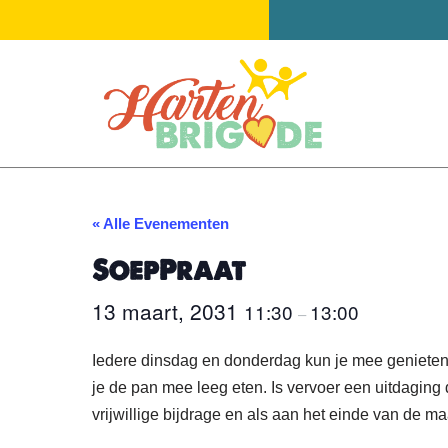
Ga
naar
de
inhoud
« Alle Evenementen
SoepPraat
13 maart, 2031
11:30
13:00
–
Iedere dinsdag en donderdag kun je mee genieten 
je de pan mee leeg eten. Is vervoer een uitdagin
vrijwillige bijdrage en als aan het einde van de m