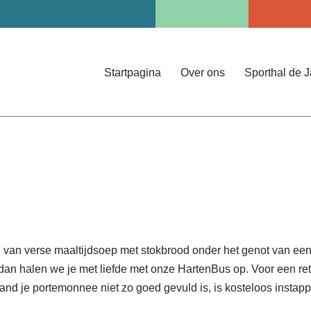
Startpagina
Over ons
Sporthal de 
van verse maaltijdsoep met stokbrood onder het genot van een 
g dan halen we je met liefde met onze HartenBus op. Voor een r
aand je portemonnee niet zo goed gevuld is, is kosteloos instap