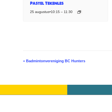
Pastel Tekenles
25 augustus•10:15
–
11:30
«
Badmintonvereniging BC Hunters
Evenement
Navigatie