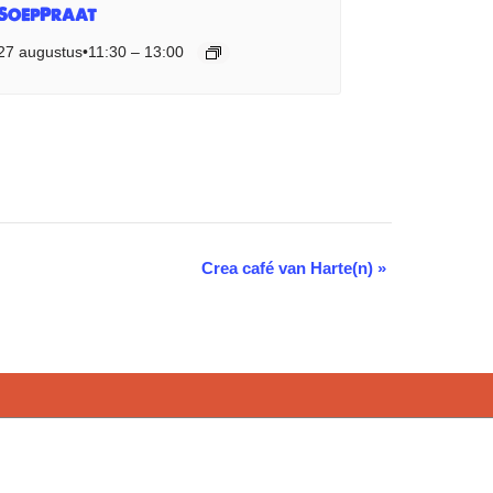
SoepPraat
27 augustus•11:30
–
13:00
Crea café van Harte(n)
»