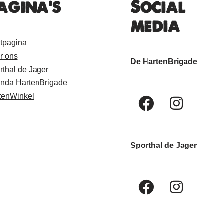
agina's
Social
media
rtpagina
r ons
De HartenBrigade
rthal de Jager
nda HartenBrigade
tenWinkel
Sporthal de Jager