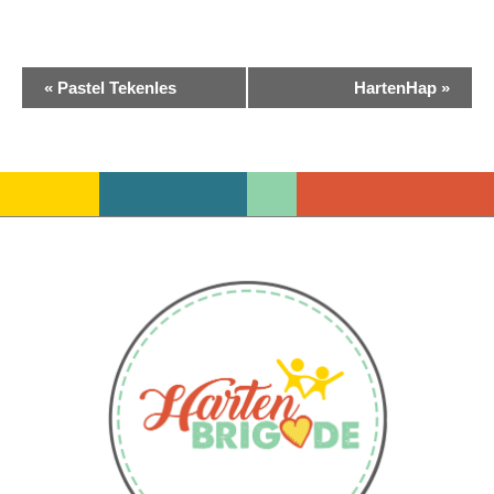
Evenement
«
Pastel Tekenles
HartenHap
»
Navigatie