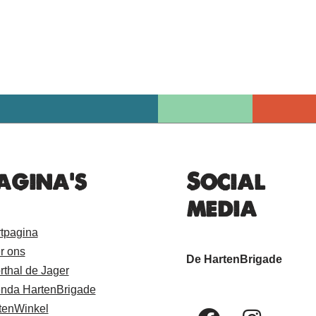
agina's
Social
media
rtpagina
r ons
De HartenBrigade
rthal de Jager
nda HartenBrigade
tenWinkel