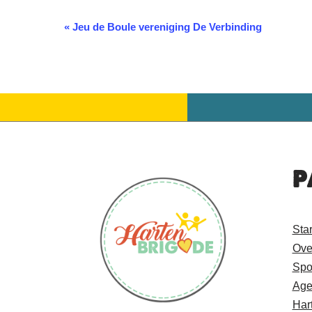
«
Jeu de Boule vereniging De Verbinding
Evenement
Navigatie
P
Sta
Ove
Spo
Age
Har