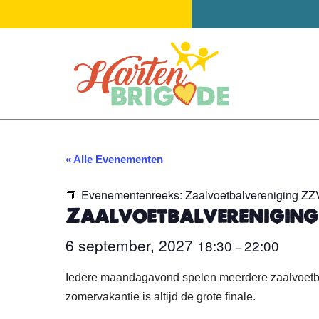
Ga
naar
de
inhoud
« Alle Evenementen
Evenementenreeks:
Zaalvoetbalvereniging ZZ
Zaalvoetbalvereniging
6 september, 2027
18:30
22:00
–
Iedere maandagavond spelen meerdere zaalvoetbal
zomervakantie is altijd de grote finale.