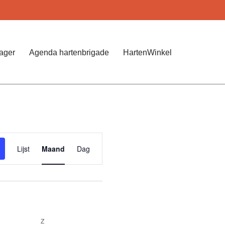
Jager
Agenda hartenbrigade
HartenWinkel
Evenement
Lijst
Maand
Dag
weergaven
navigatie
Z