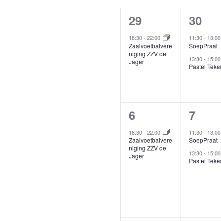
Kalender
Evenementen
d
van
met
1
2
29
30
keyword.
evenement,
evene
Evenemente
18:30
-
22:00
11:30
-
13:0
Zaalvoetbalvere
SoepPraat
niging ZZV de
13:30
-
15:0
Jager
Pastel Teke
1
2
6
7
evenement,
evene
18:30
-
22:00
11:30
-
13:0
Zaalvoetbalvere
SoepPraat
niging ZZV de
13:30
-
15:0
Jager
Pastel Teke