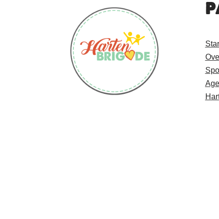
P
Sta
Ove
Spo
Age
Har