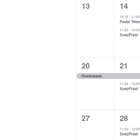
0
2
13
14
evenementen,
evene
10:15
-
11:3
Pastel Teke
11:30
-
13:0
SoepPraat
1
2
20
21
evenement,
evene
Roefelweek
11:30
-
13:0
SoepPraat
0
1
27
28
evenementen,
evene
11:30
-
13:0
SoepPraat