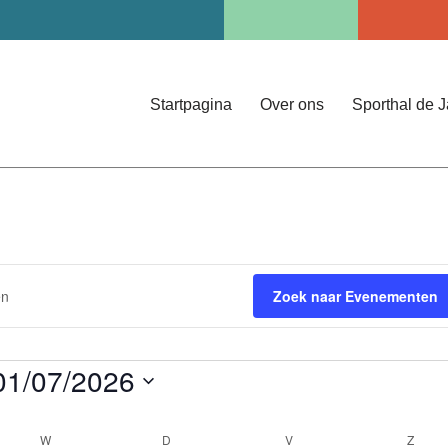
Startpagina
Over ons
Sporthal de 
en
Zoek naar Evenementen
01/07/2026
electeer
en
W
D
V
Z