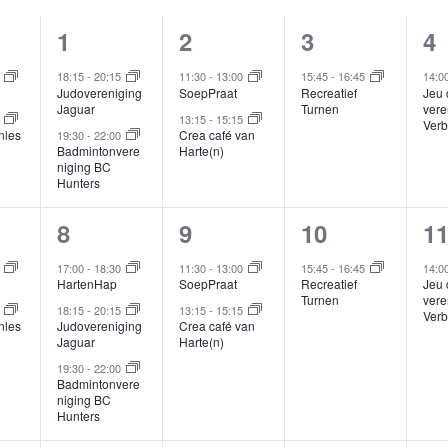
atum.
2
2
1
1
1
2
3
4
menten,
evenementen,
evenementen,
evenement,
e
n
0
18:15
-
20:15
11:30
-
13:00
15:45
-
16:45
14:0
Judovereniging
SoepPraat
Recreatief
Jeu 
Jaguar
Turnen
vere
0
13:15
-
15:15
Verb
nles
Crea café van
19:30
-
22:00
Badmintonvere
Harte(n)
niging BC
Hunters
3
2
1
1
8
9
10
1
menten,
evenementen,
evenementen,
evenement,
e
0
17:00
-
18:30
11:30
-
13:00
15:45
-
16:45
14:0
HartenHap
SoepPraat
Recreatief
Jeu 
Turnen
vere
0
18:15
-
20:15
13:15
-
15:15
Verb
nles
Judovereniging
Crea café van
Jaguar
Harte(n)
19:30
-
22:00
Badmintonvere
niging BC
Hunters