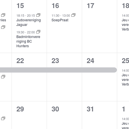
2
1
0
1
15
16
17
1
menten,
evenementen,
evenement,
evenementen
e
0
18:15
-
20:15
11:30
-
13:00
14:0
nles
Judovereniging
SoepPraat
Jeu 
Jaguar
vere
0
Verb
19:30
-
22:00
Badmintonvere
niging BC
Hunters
1
1
1
1
22
23
24
2
menten,
evenement,
evenement,
evenement,
e
14:0
Jeu 
0
vere
Verb
0
0
0
1
29
30
31
1
ment,
evenementen,
evenementen,
evenementen
e
0
14:0
Jeu 
vere