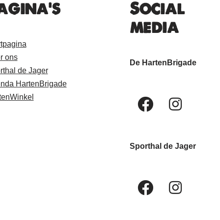
agina's
Social
media
rtpagina
r ons
De HartenBrigade
rthal de Jager
nda HartenBrigade
tenWinkel
Sporthal de Jager