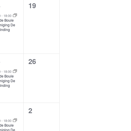
0
8
19
,
venement,
evenementen,
0
-
18:00
de Boule
niging De
inding
0
5
26
venement,
evenementen,
0
-
18:00
de Boule
niging De
inding
0
2
,
venement,
evenementen,
0
-
18:00
de Boule
niging De