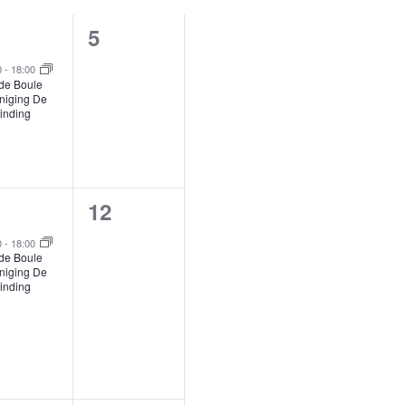
0
5
venement,
evenementen,
0
-
18:00
de Boule
niging De
inding
0
1
12
venement,
evenementen,
0
-
18:00
de Boule
niging De
inding